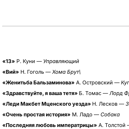
«13»
Р. Куни —
Управляющий
«Вий»
Н. Гоголь —
Хома Брут\
«Женитьба Бальзаминова»
А. Островский —
Ку
«Здравствуйте, я ваша тетя»
Б. Томас —
Лорд Ф
«Леди Макбет Мценского уезда»
Н. Лесков —
З
«Очень простая история»
М. Ладо —
Собака
«Последняя любовь императрицы»
А. Толстой