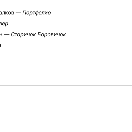
алков —
Портфелио
вер
ин —
Старичок Боровичок
я