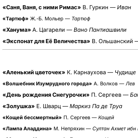
«Саня, Ваня, с ними Римас»
В. Гуркин —
Иван
«Тартюф»
Ж.-Б. Мольер —
Тартюф
«Ханума»
А. Цагарели —
Вано Пантиашвили
«Экспонат для Её Величества»
В. Ольшанский
«Аленький цветочек»
К. Карнаухова —
Чудище
«Волшебник Изумрудного города»
А. Волков —
Лев
«День рождения Снегурочки»
П. Сергеев —
Ба
«Золушка»
Е. Шварц —
Маркиз Па де Труа
«Кощей бессмертный»
П. Сергеев —
Кощей
«Лампа Аладдина»
М. Непряхин —
Султан Ахмет ибн 