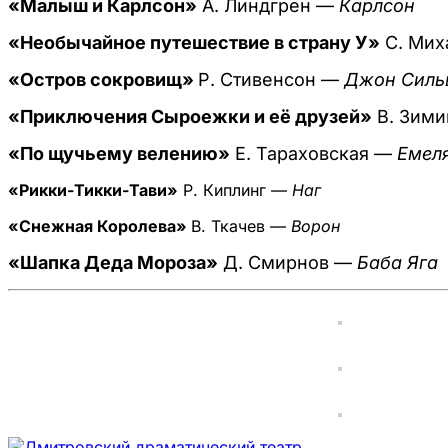
«Малыш и Карлсон»
А. Линдгрен —
Карлсон
«Необычайное путешествие в страну У»
С. Мих
«Остров сокровищ»
Р. Стивенсон —
Джон Силь
«Приключения Сыроежки и её друзей»
В. Зим
«По щучьему велению»
Е. Тараховская —
Емел
«Рикки-Тикки-Тави»
Р. Киплинг —
Наг
«Снежная Королева»
В. Ткачев —
Ворон
«Шапка Деда Мороза»
Д. Смирнов —
Баба Яга